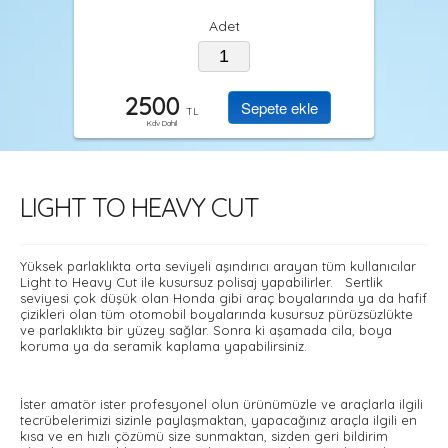
Adet
2500
TL
Kdv Dahil
LIGHT TO HEAVY CUT
Yüksek parlaklıkta orta seviyeli aşındırıcı arayan tüm kullanıcılar
Light to Heavy Cut ile kusursuz polisaj yapabilirler. Sertlik
seviyesi çok düşük olan Honda gibi araç boyalarında ya da hafif
çizikleri olan tüm otomobil boyalarında kusursuz pürüzsüzlükte
ve parlaklıkta bir yüzey sağlar. Sonra ki aşamada cila, boya
koruma ya da seramik kaplama yapabilirsiniz.
İster amatör ister profesyonel olun ürünümüzle ve araçlarla ilgili
tecrübelerimizi sizinle paylaşmaktan, yapacağınız araçla ilgili en
kısa ve en hızlı çözümü size sunmaktan, sizden geri bildirim