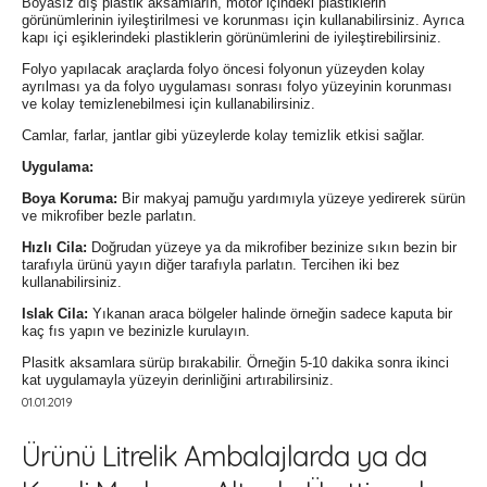
Boyasız dış plastik aksamların, motor içindeki plastiklerin
görünümlerinin iyileştirilmesi ve korunması için kullanabilirsiniz. Ayrıca
kapı içi eşiklerindeki plastiklerin görünümlerini de iyileştirebilirsiniz.
Folyo yapılacak araçlarda folyo öncesi folyonun yüzeyden kolay
ayrılması ya da folyo uygulaması sonrası folyo yüzeyinin korunması
ve kolay temizlenebilmesi için kullanabilirsiniz.
Camlar, farlar, jantlar gibi yüzeylerde kolay temizlik etkisi sağlar.
Uygulama:
Boya Koruma:
Bir makyaj pamuğu yardımıyla yüzeye yedirerek sürün
ve mikrofiber bezle parlatın.
Hızlı Cila:
Doğrudan yüzeye ya da mikrofiber bezinize sıkın bezin bir
tarafıyla ürünü yayın diğer tarafıyla parlatın. Tercihen iki bez
kullanabilirsiniz.
Islak Cila:
Yıkanan araca bölgeler halinde örneğin sadece kaputa bir
kaç fıs yapın ve bezinizle kurulayın.
Plasitk aksamlara sürüp bırakabilir. Örneğin 5-10 dakika sonra ikinci
kat uygulamayla yüzeyin derinliğini artırabilirsiniz.
01.01.2019
Ürünü Litrelik Ambalajlarda ya da