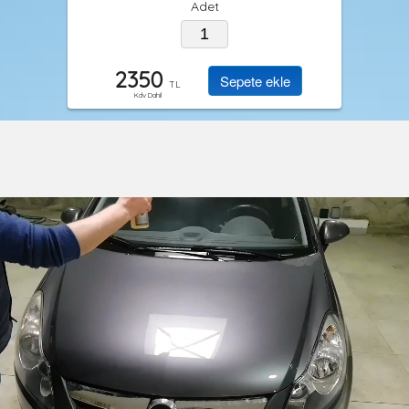
Adet
2350
TL
Kdv Dahil