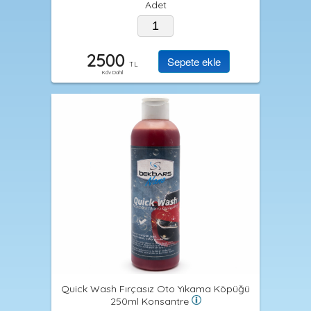
Adet
2500
TL
Kdv Dahil
Quick Wash Fırçasız Oto Yıkama Köpüğü
250ml Konsantre