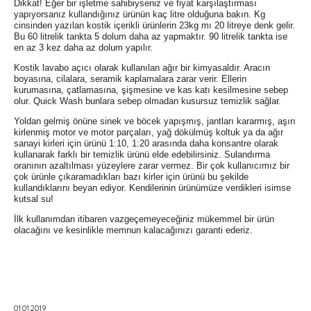
Dikkat! Eğer bir işletme sahibiyseniz ve fiyat karşılaştırması
yapıyorsanız kullandığınız ürünün kaç litre olduğuna bakın. Kg
cinsinden yazılan kostik içerikli ürünlerin 23kg mı 20 litreye denk gelir.
Bu 60 litrelik tankta 5 dolum daha az yapmaktır. 90 litrelik tankta ise
en az 3 kez daha az dolum yapılır.
Kostik lavabo açıcı olarak kullanılan ağır bir kimyasaldır. Aracın
boyasına, cilalara, seramik kaplamalara zarar verir. Ellerin
kurumasına, çatlamasına, şişmesine ve kas katı kesilmesine sebep
olur. Quick Wash bunlara sebep olmadan kusursuz temizlik sağlar.
Yoldan gelmiş önüne sinek ve böcek yapışmış, jantları kararmış, aşırı
kirlenmiş motor ve motor parçaları, yağ dökülmüş koltuk ya da ağır
sanayi kirleri için ürünü 1:10, 1:20 arasında daha konsantre olarak
kullanarak farklı bir temizlik ürünü elde edebilirsiniz. Sulandırma
oranının azaltılması yüzeylere zarar vermez. Bir çok kullanıcımız bir
çok ürünle çıkaramadıkları bazı kirler için ürünü bu şekilde
kullandıklarını beyan ediyor. Kendilerinin ürünümüze verdikleri isimse
kutsal su!
İlk kullanımdan itibaren vazgeçemeyeceğiniz mükemmel bir ürün
olacağını ve kesinlikle memnun kalacağınızı garanti ederiz.
01.01.2019