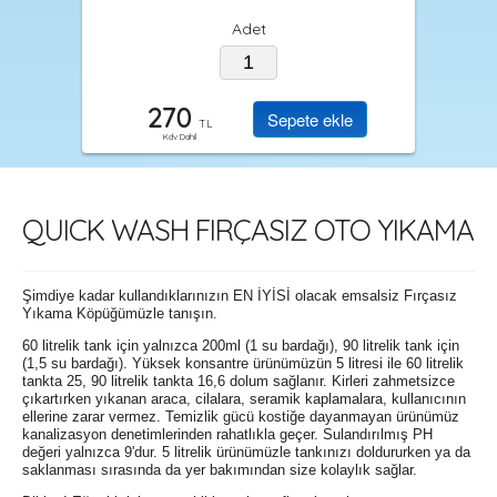
Adet
270
TL
Kdv Dahil
QUICK WASH FIRÇASIZ OTO YIKAMA
Şimdiye kadar kullandıklarınızın EN İYİSİ olacak emsalsiz Fırçasız
Yıkama Köpüğümüzle tanışın.
60 litrelik tank için yalnızca 200ml (1 su bardağı), 90 litrelik tank için
(1,5 su bardağı). Yüksek konsantre ürünümüzün 5 litresi ile 60 litrelik
tankta 25, 90 litrelik tankta 16,6 dolum sağlanır. Kirleri zahmetsizce
çıkartırken yıkanan araca, cilalara, seramik kaplamalara, kullanıcının
ellerine zarar vermez. Temizlik gücü kostiğe dayanmayan ürünümüz
kanalizasyon denetimlerinden rahatlıkla geçer. Sulandırılmış PH
değeri yalnızca 9'dur. 5 litrelik ürünümüzle tankınızı doldururken ya da
saklanması sırasında da yer bakımından size kolaylık sağlar.